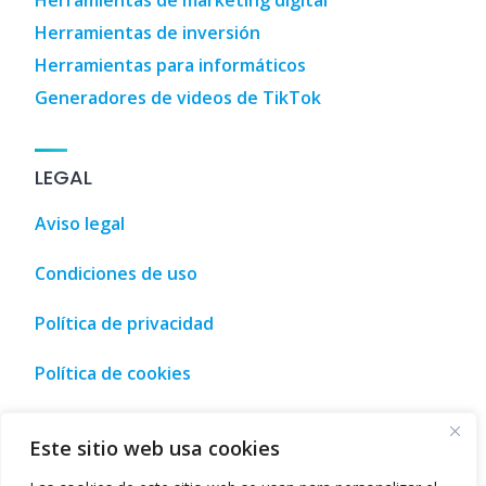
Herramientas de marketing digital
Herramientas de inversión
Herramientas para informáticos
Generadores de videos de TikTok
LEGAL
Aviso legal
Condiciones de uso
Política de privacidad
Política de cookies
 Coches
,
3D Designs
,
3D Home Design
,
3D House Design
,
AI
Este sitio web usa cookies